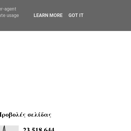
er-agent
rate usage
LEARN MORE
GOT IT
Προβολές σελίδας
23,518,644