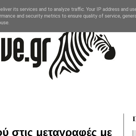
liver its services and to analyze traffic. Your IP address and us
rmance and security metrics to ensure quality of service, gene
buse.
ύ στις μεταγραφές με