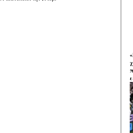
«
χ
π
ε