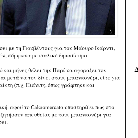
σει με τη Γιουβέντους για τον Μάουρο Ικάρντι,
έν, σύμφωνα με ιταλικό δημοσίευμα.
ώ και μήνες θέλει την Παρί να αγοράζει τον
ι μετά να τον δίνει στους μπιανκονέρι, είτε για
ίκτη (π.χ. Πιάνιτς, όπως γράφτηκε και
ική, αφού το Calciomercato υποστηρίζει πως στο
υζητήσουν απευθείας με τους μπιανκονέρι για
ει.