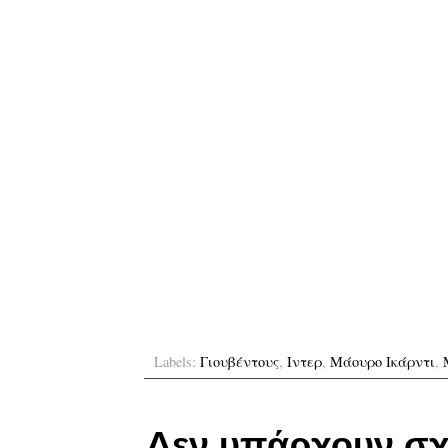
Labels:
Γιουβέντους
,
Ιντερ
,
Μάουρο Ικάρντι
,
Δεν υπάρχουν σχ