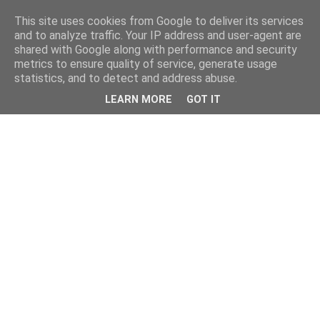
This site uses cookies from Google to deliver its services
and to analyze traffic. Your IP address and user-agent are
shared with Google along with performance and security
metrics to ensure quality of service, generate usage
statistics, and to detect and address abuse.
LEARN MORE
GOT IT