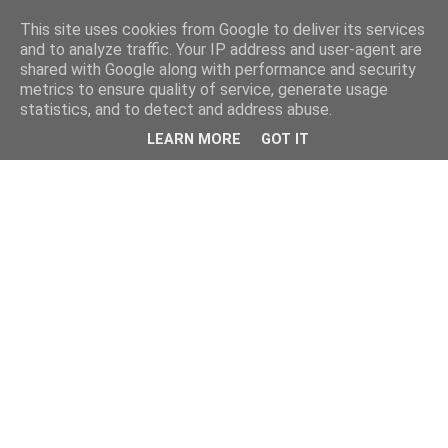
This site uses cookies from Google to deliver its services
and to analyze traffic. Your IP address and user-agent are
shared with Google along with performance and security
metrics to ensure quality of service, generate usage
statistics, and to detect and address abuse.
LEARN MORE
GOT IT