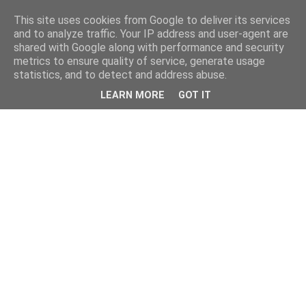
This site uses cookies from Google to deliver its services
and to analyze traffic. Your IP address and user-agent are
shared with Google along with performance and security
metrics to ensure quality of service, generate usage
statistics, and to detect and address abuse.
LEARN MORE
GOT IT