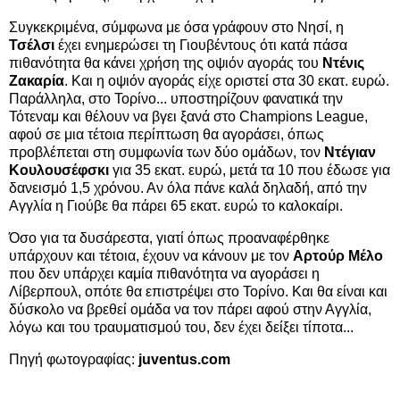
Συγκεκριμένα, σύμφωνα με όσα γράφουν στο Νησί, η
Τσέλσι
έχει ενημερώσει τη Γιουβέντους ότι κατά πάσα
πιθανότητα θα κάνει χρήση της οψιόν αγοράς του
Ντένις
Ζακαρία
. Και η οψιόν αγοράς είχε οριστεί στα 30 εκατ. ευρώ.
Παράλληλα, στο Τορίνο... υποστηρίζουν φανατικά την
Τότεναμ και θέλουν να βγει ξανά στο Champions League,
αφού σε μια τέτοια περίπτωση θα αγοράσει, όπως
προβλέπεται στη συμφωνία των δύο ομάδων, τον
Ντέγιαν
Κουλουσέφσκι
για 35 εκατ. ευρώ, μετά τα 10 που έδωσε για
δανεισμό 1,5 χρόνου. Αν όλα πάνε καλά δηλαδή, από την
Αγγλία η Γιούβε θα πάρει 65 εκατ. ευρώ το καλοκαίρι.
Όσο για τα δυσάρεστα, γιατί όπως προαναφέρθηκε
υπάρχουν και τέτοια, έχουν να κάνουν με τον
Αρτούρ Μέλο
που δεν υπάρχει καμία πιθανότητα να αγοράσει η
Λίβερπουλ, οπότε θα επιστρέψει στο Τορίνο. Και θα είναι και
δύσκολο να βρεθεί ομάδα να τον πάρει αφού στην Αγγλία,
λόγω και του τραυματισμού του, δεν έχει δείξει τίποτα...
Πηγή φωτογραφίας:
juventus.com