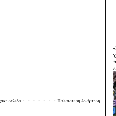
«
χ
π
ε
χική σελίδα
Παλαιότερη Ανάρτηση