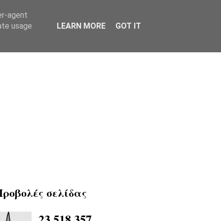
er-agent
rate usage
LEARN MORE
GOT IT
Προβολές σελίδας
23,518,357