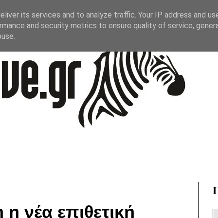
liver its services and to analyze traffic. Your IP address and us
rmance and security metrics to ensure quality of service, gene
buse.
η νέα επιθετική