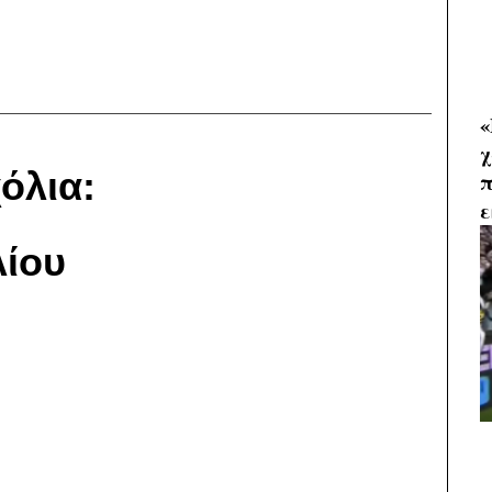
«
χ
όλια:
π
ε
ίου