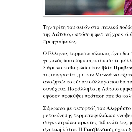
Την τρίτη του σεζόν στο ιταλικό ποδό
Λάτσιο
της
, ωστόσο η φετινή χρονιά 
προηγούμενες.
Ο Έλληνας τερματοφύλακας έχει δει 
γεγονός που επηρεάζει άμεσα το μέλ
Σάρι
Ιβάν Προβεν
να καθιερώσει τον
τις ισορροπίες, με τον Μανδά να εξε
αναζητώντας έναν σύλλογο που θα το
συνέχεια. Παράλληλα, η Λάτσιο εμφαν
εφόσον προκύψει πρόταση που θα καλύπ
Αλφρέντο
Σύμφωνα με ρεπορτάζ του
μετακίνησης τερματοφυλάκων ενόψει 
συγκεντρώνει αρκετές πιθανότητες, 
Γιουβέντους
σχετική λίστα. Η
έχει εξ