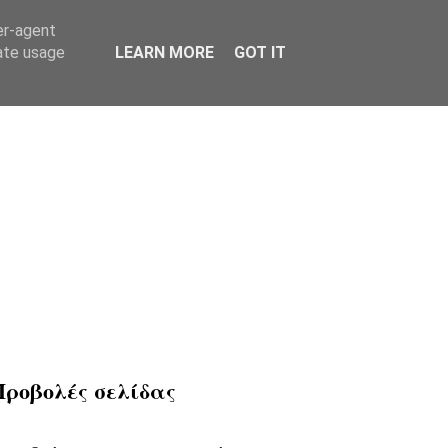
er-agent
rate usage
LEARN MORE
GOT IT
Προβολές σελίδας