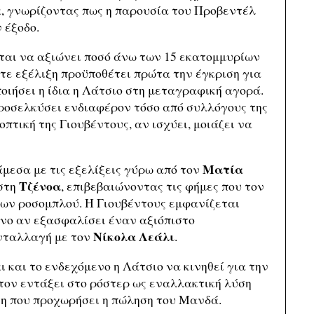
ρα, γνωρίζοντας πως η παρουσία του Προβεντέλ
 έξοδο.
αι να αξιώνει ποσό άνω των 15 εκατομμυρίων
τε εξέλιξη προϋποθέτει πρώτα την έγκριση για
οιήσει η ίδια η Λάτσιο στη μεταγραφική αγορά.
προσελκύσει ενδιαφέρον τόσο από συλλόγους της
οπτική της Γιουβέντους, αν ισχύει, μοιάζει να
Ματία
μεσα με τις εξελίξεις γύρω από τον
Τζένοα
 στη
, επιβεβαιώνοντας τις φήμες που τον
των ροσομπλού. Η Γιουβέντους εμφανίζεται
όνο αν εξασφαλίσει έναν αξιόπιστο
Νίκολα Λεάλι
νταλλαγή με τον
.
ι και το ενδεχόμενο η Λάτσιο να κινηθεί για την
τον εντάξει στο ρόστερ ως εναλλακτική λύση
ση που προχωρήσει η πώληση του Μανδά.