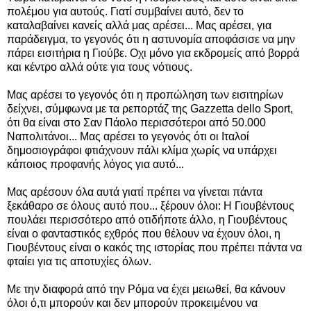
πολέμου για αυτούς. Γιατί συμβαίνει αυτό, δεν το
καταλαβαίνει κανείς αλλά μας αρέσει... Μας αρέσει, για
παράδειγμα, το γεγονός ότι η αστυνομία αποφάσισε να μην
πάρει εισιτήρια η Γιούβε. Οχι μόνο για εκδρομείς από βορρά
και κέντρο αλλά ούτε για τους νότιους.
Μας αρέσει το γεγονός ότι η προπώληση των εισιτηρίων
δείχνει, σύμφωνα με τα ρεπορτάζ της Gazzetta dello Sport,
ότι θα είναι στο Σαν Πάολο περισσότεροι από 50.000
Ναπολιτάνοι... Μας αρέσει το γεγονός ότι οι Ιταλοί
δημοσιογράφοι φτιάχνουν πάλι κλίμα χωρίς να υπάρχει
κάποιος προφανής λόγος για αυτό...
Μας αρέσουν όλα αυτά γιατί πρέπει να γίνεται πάντα
ξεκάθαρο σε όλους αυτό που... ξέρουν όλοι: Η Γιουβέντους
πουλάει περισσότερο από οτιδήποτε άλλο, η Γιουβέντους
είναι ο φανταστικός εχθρός που θέλουν να έχουν όλοι, η
Γιουβέντους είναι ο κακός της ιστορίας που πρέπει πάντα να
φταίει για τις αποτυχίες όλων.
Με την διαφορά από την Ρόμα να έχει μειωθεί, θα κάνουν
όλοι ό,τι μπορούν και δεν μπορούν προκειμένου να