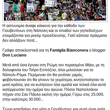
Η αστυνομία άναψε κόκκινο για την κάθοδο των
Γιουβεντίνων στη Νάπολη και οι οπαδοί των γηπεδούχων
ετοιμάζονται για ρεκόρ προσέλευσης. Γιατί κάποια πράγματα
δεν αλλάζουν ποτέ...
Γράφει αποκλειστικά για τη
Famiglia Bianconera
ο blogger
Don Luciano
Μετά από όσα έγιναν στη Ρώμη τον περασμένο Μάιο, με τη
δολοφονία του Τσίρο Εσπόζιτο, όλοι μιλούσαν για το
Νάπολι-Ρόμα. Περίμεναν ότι θα γινόταν χαμός,
φοβόντουσαν ότι θα γίνουν τα χειρότερα, κινητοποίησαν το
μισό κράτος για να κυλήσουν όλα ομαλά και τελικά όλα αυτά
κατέρρευσαν την ημέρα του αγώνα. Πόσοι Ναπολιτάνοι
πήγαν στο Σαν Πάολο εκείνη την ημέρα; Γύρω στις 25.000,
στην καλύτερη 30.000...
Τώρα κατεβαίνει στο νότο η Γιουβέντους και αυτό είναι αιτία