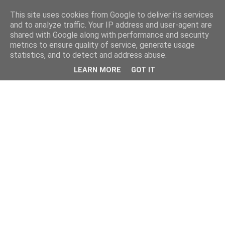
This site uses cookies from Google to deliver its services
and to analyze traffic. Your IP address and user-agent are
shared with Google along with performance and security
metrics to ensure quality of service, generate usage
statistics, and to detect and address abuse.
LEARN MORE
GOT IT