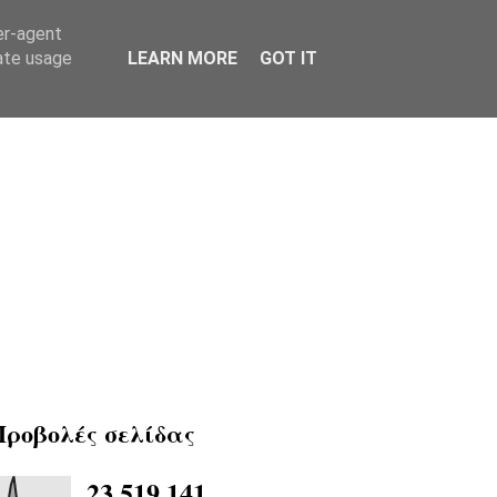
er-agent
rate usage
LEARN MORE
GOT IT
Προβολές σελίδας
23,519,141