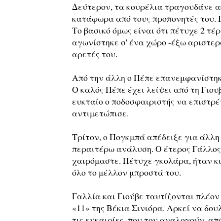
Δεύτερον, τα κουρέλια τραγουδάνε ακ
κατάφωρα από τους προπονητές του. Ίσ
Το βασικό όμως είναι ότι πέτυχε 2 τέ
αγωνίστηκε σ' ένα χώρο -έξω αριστερά
αρετές του.
Από την άλλη ο Πέπε επανεμφανίστηκε
Ο καλός Πέπε έχει λείψει από τη Γιου
ευκταίο ο ποδοσφαιριστής να επιστρέ
αντιμετώπισε.
Τρίτον, ο Πογκμπά απέδειξε για άλλη
περαιτέρω ανάλυση. Ο έτερος Γάλλος,
χαιρόμαστε. Πέτυχε γκολάρα, ήταν κι
όλο το μέλλον μπροστά του.
Γαλλία και Γιούβε ταυτίζονται πλέον
«11» της Βέκια Σινιόρα. Αρκεί να δου
τις ευκαιρίες, που του αναλογούν, α