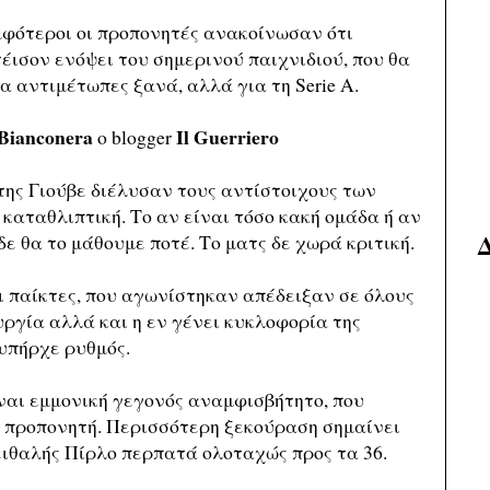
μφότεροι οι προπονητές ανακοίνωσαν ότι
ισον ενόψει του σημερινού παιχνιδιού, που θα
α αντιμέτωπες ξανά, αλλά για τη Serie Α.
 Bianconera
Il Guerriero
ο blogger
της Γιούβε διέλυσαν τους αντίστοιχους των
 καταθλιπτική. Το αν είναι τόσο κακή ομάδα ή αν
δε θα το μάθουμε ποτέ. Το ματς δε χωρά κριτική.
οι παίκτες, που αγωνίστηκαν απέδειξαν σε όλους
υργία αλλά και η εν γένει κυκλοφορία της
υπήρχε ρυθμός.
ναι εμμονική γεγονός αναμφισβήτητο, που
ον προπονητή. Περισσότερη ξεκούραση σημαίνει
ιθαλής Πίρλο περπατά ολοταχώς προς τα 36.