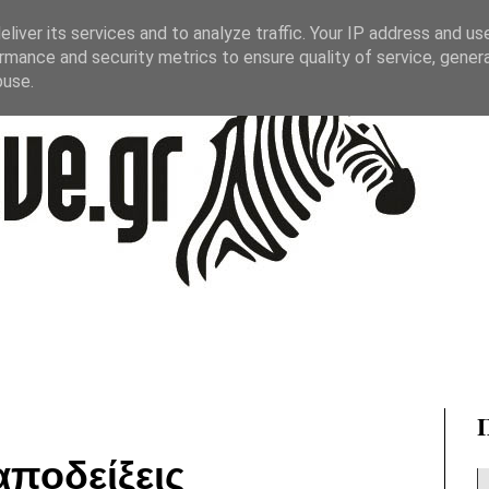
liver its services and to analyze traffic. Your IP address and us
rmance and security metrics to ensure quality of service, gene
buse.
ποδείξεις