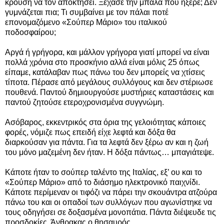
κρούση να τον αποκτήσει. Ξέχασε την μπάλα που ήξερε; Δεν
γυμνάζεται πια; Τι συμβαίνει με τον πάλαι ποτέ
επονομαζόμενο «Σούπερ Μάριο» του ιταλικού
ποδοσφαίρου;
Αργά ή γρήγορα, και μάλλον γρήγορα γιατί μπορεί να είναι
πολλά χρόνια στο προσκήνιο αλλά είναι μόλις 25 όπως
είπαμε, κατάλαβαν πως πάνω του δεν μπορείς να χτίσεις
τίποτα. Πέρασε από μεγάλους συλλόγους και δεν στέριωσε
πουθενά. Παντού δημιουργούσε μυστήριες καταστάσεις και
παντού ζητούσε ετεροχρονισμένα συγγνώμη.
Ασόβαρος, εκκεντρικός στα όρια της γελοιότητας κάποιες
φορές, νόμιζε πως επειδή είχε λεφτά και δόξα θα
διαρκούσαν για πάντα. Για τα λεφτά δεν ξέρω αν και η ζωή
του μόνο μαζεμένη δεν ήταν. Η δόξα πάντως… μπαγιάτεψε.
Κάποτε ήταν το σούπερ ταλέντο της Ιταλίας, εξ’ ου και το
«Σούπερ Μάριο» από το διάσημο ηλεκτρονικό παιχνίδι.
Κάποτε περίμεναν οι τιφόζι να πάρει την σκουάντρα ατζούρα
πάνω του και οι οπαδοί των συλλόγων που αγωνίστηκε να
τους οδηγήσει σε δοξασμένα μονοπάτια. Πάντα διέψευδε τις
προσδοκίες. Άνθρακας ο θησαυρός.