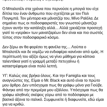
Ο Μπαλοτέλι στα χρόνια που περνούσε η μπογιά του είχε
δίπλα του έναν άνθρωπο που σχετίζεται με τον Πολ
Πογκμπά. Τον μέντορα και μάνατζέρ του, Μίνο Ραϊόλα. Δε
σημαίνει πως οι ποδοσφαιριστές του γνωστού μάνατζερ
έχουν αυτήν την κατάληξη αλλά… Αλλά χρειάζεται προσοχή
γιατί το «γεράκι» των μανατζαρέων δεν είναι και πιο σωστός
τύπος στον ποδοσφαιρικό κόσμο.
Δεν ξέρω αν θα φορέσει τη φανέλα της… Λούπα ο
Μπαλοτέλι και δε νομίζω να ενδιαφέρει κανέναν από εμάς. Η
περίπτωσή του αξίζει όμως να γίνει μάθημα για κάποια
ταλεντάκια γιατί η γραμμή μεταξύ πετυχαίνω ή
καταστρέφομαι είναι πολύ λεπτή.
ΥΓ: Καλώς σας βρήκα όλους. Και την Famiglia και τους
αναγνώστες της. Είμαι ο Mr. Black και αυτό είναι το πρώτο
μου άρθρο. Δεν υπόσχομαι πως θα γράφω μόνο για Γιούβε.
Φάνηκε από την πρεμιέρα μου εξάλλου. Υπόσχομαι πως θα
γράφω αληθινές σκέψεις γύρω από το ποδόσφαιρο με
βασικό άξονα το ιταλικό. Συμφωνείτε ή διαφωνείτε, εδώ είμαι
για να κριθώ.