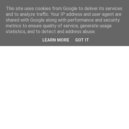
This site uses cookies from Google to deliver its services
and to analyze traffic. Your IP address and user-agent are
shared with Google along with performance and security
metrics to ensure quality of service, generate usage
statistics, and to detect and address abuse.
LEARN MORE
GOT IT