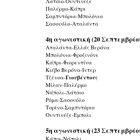
Λάτσιο-Ουντινέζε
Παλέρμο-Κάπρι
Σαμπντόρια-Μπολόνια
Σασουόλο-Αταλάντα
4η αγωνιστική (20 Σεπτεμβρίο
Αταλάντα-Ελλάς Βερόνα
Μπολόνια-Φροζινόνε
Κάπρι-Φιορεντίνα
Κιέβο Βερόνα-Ιντερ
Γιουβέντους
Τζένοα-
Μίλαν-Παλέρμο
Νάπολι-Λάτσιο
Ρόμα-Σασουόλο
Τορίνο-Σαμπντόρια
Ουντινέζε-Εμπολι
5η αγωνιστική (23 Σεπτεμβρίου
Κάπρι-Νάπολι