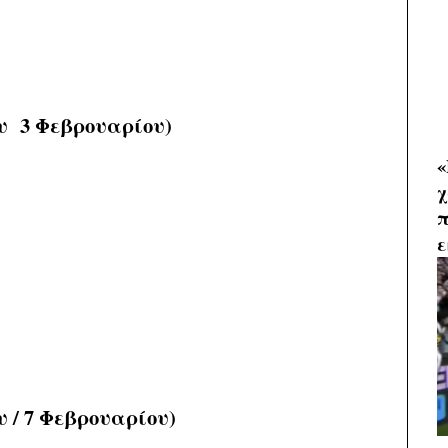
υ 3 Φεβρουαρίου)
«
χ
π
ε
 / 7 Φεβρουαρίου)