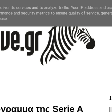
liver its services and to analyze traffic. Your IP address and us
rmance and security metrics to ensure quality of service, gene
buse.
γραμμα της Serie A