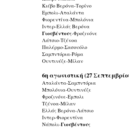
Κιέβο Βερόνα-Τορίνο
Εμπολι-Αταλάντα
Φιορεντίνα-Μπολόνια
Ιντερ-Ελλάς Βερόνα
Γιουβέντους
-Φροζινόνε
Λάτσιο-Τζένοα
Παλέρμο-Σασουόλο
Σαμπντόρια-Ρόμα
Ουντινέζε-Μίλαν
6η αγωνιστική (27 Σεπτεμβρίου
Αταλάντα-Σαμπντόρια
Μπολόνια-Ουντινέζε
Φροζινόνε-Εμπολι
Τζένοα-Μίλαν
Ελλάς Βερόνα-Λάτσιο
Ιντερ-Φιορεντίνα
Γιουβέντους
Νάπολι-