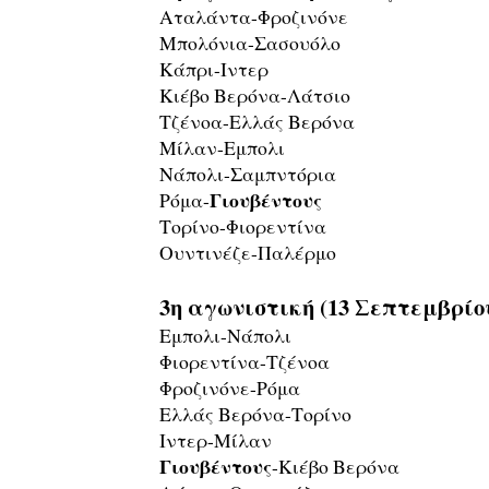
Αταλάντα-Φροζινόνε
Μπολόνια-Σασουόλο
Κάπρι-Ιντερ
Κιέβο Βερόνα-Λάτσιο
Τζένοα-Ελλάς Βερόνα
Μίλαν-Εμπολι
Νάπολι-Σαμπντόρια
Γιουβέντους
Ρόμα-
Τορίνο-Φιορεντίνα
Ουντινέζε-Παλέρμο
3η αγωνιστική (13 Σεπτεμβρίου
Εμπολι-Νάπολι
Φιορεντίνα-Τζένοα
Φροζινόνε-Ρόμα
Ελλάς Βερόνα-Τορίνο
Ιντερ-Μίλαν
Γιουβέντους
-Κιέβο Βερόνα