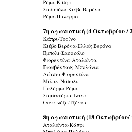
Ρόμα-Κάπρι
Σασουόλο-Κιέβο Βερόνα
Ρόμα-Παλέρμο
7η αγωνιστική (4 Οκτωβρίου / 
Κάπρι-Τορίνο
Κιέβο Βερόνα-Ελλάς Βερόνα
Εμπολι-Σασουόλο
Φιορεντίνα-Αταλάντα
Γιουβέντους
-Μπολόνια
Λάτσιο-Φιορεντίνα
Μίλαν-Νάπολι
Παλέρμο-Ρόμα
Σαμπντόρια-Ιντερ
Ουντινέζε-Τζένοα
8η αγωνιστική (18 Οκτωβρίου/
Αταλάντα-Κάπρι
Μπολόνια-Παλέρμο