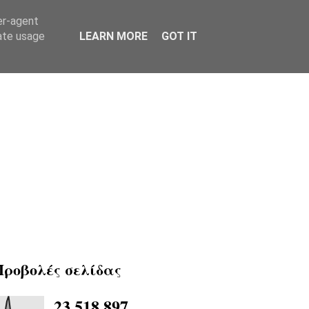
er-agent
rate usage
LEARN MORE
GOT IT
Προβολές σελίδας
23,518,897