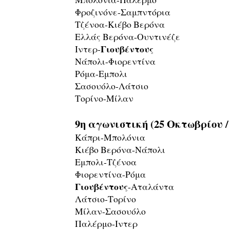
Φροζινόνε-Σαμπντόρια
Τζένοα-Κιέβο Βερόνα
Ελλάς Βερόνα-Ουντινέζε
Γιουβέντους
Ιντερ-
Νάπολι-Φιορεντίνα
Ρόμα-Εμπολι
Σασουόλο-Λάτσιο
Τορίνο-Μίλαν
9η αγωνιστική (25 Οκτωβρίου /
Κάπρι-Μπολόνια
Κιέβο Βερόνα-Νάπολι
Εμπολι-Τζένοα
Φιορεντίνα-Ρόμα
Γιουβέντους
-Αταλάντα
Λάτσιο-Τορίνο
Μίλαν-Σασουόλο
Παλέρμο-Ιντερ