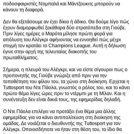
ποδοσφαιριστές Ντιμπαλά και Μάντζουκιτς μπορούν να
κάνουν τη διαφορά.
Δεν θα εξετάσουμε αν έχει δίκιο ή άδικο. Θα δούμε λίγο πώς
έχουν διαμορφωθεί ξεκάθαρα δύο στρατόπεδα στη Γιούβε.
Πριν λίγες ημέρες ο Μαρότα μίλησε πρώτη φορά για
απόλυση του Αλέγκρι αφήνοντας να εννοηθεί πώς μέχρι
στιγμή τον κρατάει το Champions League. Αυτή η δήλωση
έγινε στην αρχή της τελευταίας διακοπής του
πρωταθλήματος.
Σήμερα, η πλευρά του Αλέγκρι, και να είστε σίγουροι πως ο
προπονητής της Γιούβε γνώριζε από πριν για την
τοποθέτηση του φίλου του, τα χώνει στη διοίκηση. Ερχεται η
Tuttosport του Ντε Πάολα, γνωστός ο ρόλος του, και το κάνει
πρώτο θέμα λίγες ώρες πριν το ντέρμπι με τη Μίλαν. Και η
συνέντευξη δεν είναι δικιά τους, της εφημερίδας δηλαδή.
Ο Ντε Πάολα επιλέγει να προτάξει ένα θέμα μια άλλης
εφημερίδας για να κάνει αντιπολίτευση στη διοίκηση της
ομάδας. Δε νοιάζεται ο διευθυντής της Tuttosport για τον
Αλέγκρι. Οποιοσδήποτε να ήταν στη θέση του, το ίδιο θα