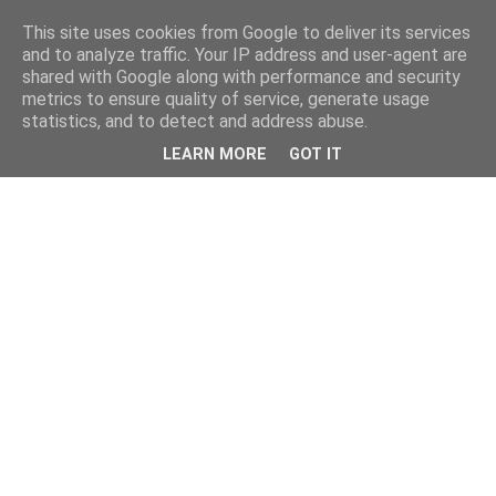
This site uses cookies from Google to deliver its services
and to analyze traffic. Your IP address and user-agent are
shared with Google along with performance and security
metrics to ensure quality of service, generate usage
statistics, and to detect and address abuse.
LEARN MORE
GOT IT