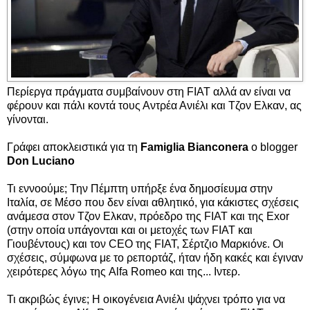
Περίεργα πράγματα συμβαίνουν στη FIAT αλλά αν είναι να
φέρουν και πάλι κοντά τους Αντρέα Ανιέλι και Τζον Ελκαν, ας
γίνονται.
Γράφει αποκλειστικά για τη
Famiglia Bianconera
ο blogger
Don Luciano
Τι εννοούμε; Την Πέμπτη υπήρξε ένα δημοσίευμα στην
Ιταλία, σε Μέσο που δεν είναι αθλητικό, για κάκιστες σχέσεις
ανάμεσα στον Τζον Ελκαν, πρόεδρο της FIAT και της Exor
(στην οποία υπάγονται και οι μετοχές των FIAT και
Γιουβέντους) και τον CEO της FIAT, Σέρτζιο Μαρκιόνε. Οι
σχέσεις, σύμφωνα με το ρεπορτάζ, ήταν ήδη κακές και έγιναν
χειρότερες λόγω της Alfa Romeo και της... Ιντερ.
Τι ακριβώς έγινε; Η οικογένεια Ανιέλι ψάχνει τρόπο για να