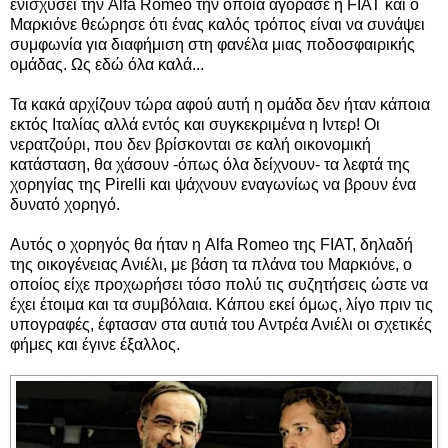
ενισχύσει την Alfa Romeo την οποία αγόρασε η FIAT και ο
Μαρκιόνε θεώρησε ότι ένας καλός τρόπος είναι να συνάψει
συμφωνία για διαφήμιση στη φανέλα μιας ποδοσφαιρικής
ομάδας. Ως εδώ όλα καλά...
Τα κακά αρχίζουν τώρα αφού αυτή η ομάδα δεν ήταν κάποια
εκτός Ιταλίας αλλά εντός και συγκεκριμένα η Ιντερ! Οι
νερατζούρι, που δεν βρίσκονται σε καλή οικονομική
κατάσταση, θα χάσουν -όπως όλα δείχνουν- τα λεφτά της
χορηγίας της Pirelli και ψάχνουν εναγωνίως να βρουν ένα
δυνατό χορηγό.
Αυτός ο χορηγός θα ήταν η Alfa Romeo της FIAT, δηλαδή
της οικογένειας Ανιέλι, με βάση τα πλάνα του Μαρκιόνε, ο
οποίος είχε προχωρήσει τόσο πολύ τις συζητήσεις ώστε να
έχει έτοιμα και τα συμβόλαια. Κάπου εκεί όμως, λίγο πριν τις
υπογραφές, έφτασαν στα αυτιά του Αντρέα Ανιέλι οι σχετικές
φήμες και έγινε έξαλλος.