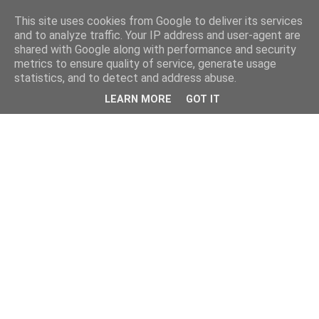
This site uses cookies from Google to deliver its services
and to analyze traffic. Your IP address and user-agent are
shared with Google along with performance and security
metrics to ensure quality of service, generate usage
statistics, and to detect and address abuse.
LEARN MORE
GOT IT