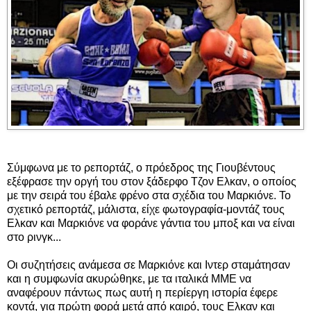
Σύμφωνα με το ρεπορτάζ, ο πρόεδρος της Γιουβέντους
εξέφρασε την οργή του στον ξάδερφο Τζον Ελκαν, ο οποίος
με την σειρά του έβαλε φρένο στα σχέδια του Μαρκιόνε. Το
σχετικό ρεπορτάζ, μάλιστα, είχε φωτογραφία-μοντάζ τους
Ελκαν και Μαρκιόνε να φοράνε γάντια του μποξ και να είναι
στο ρινγκ...
Οι συζητήσεις ανάμεσα σε Μαρκιόνε και Ιντερ σταμάτησαν
και η συμφωνία ακυρώθηκε, με τα ιταλικά ΜΜΕ να
αναφέρουν πάντως πως αυτή η περίεργη ιστορία έφερε
κοντά, για πρώτη φορά μετά από καιρό, τους Ελκαν και