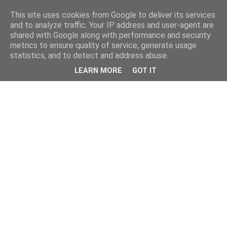
This site uses cookies from Google to deliver its services
and to analyze traffic. Your IP address and user-agent are
shared with Google along with performance and security
metrics to ensure quality of service, generate usage
statistics, and to detect and address abuse.
LEARN MORE
GOT IT