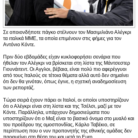
Σε οποιονδήποτε πάγκο στέλνουν τον Μασιμιλιάνο Αλέγκρι
τα ιταλικά ΜΜΕ, τα οποία επιμένουν στις φήμες για τον
Αντόνιο Κόντε.
Πριν δύο εβδομάδες είχαν κυκλοφορήσει σενάρια που
ήθελαν τον Αλέγκρι να βρίσκεται στη λίστα της Μάντσεστερ
Γιουνάιτεντ. Οι Αγγλοι, βέβαια, είναι πολύ πιο αφερέγγυοι
από τους Ιταλούς σε τέτοια θέματα αλλά αυτό δεν σημαίνει
ότι δεν θα γινόταν, όπως έγινε, η σχετική αναδημοσίευση
των ρεπορτάζ.
Τώρα σειρά έχουν πάρει οι Ιταλοί, οι οποίοι υποστηρίζουν
ότι ο Αλέγκρι είναι στη λίστα και της Τσέλσι, μαζί με τον
Κόντε. Παράλληλα, υπάρχουν δημοσιεύματα που
υποστηρίζουν ότι ο Μαξ είναι το βασικό όνομα στο μυαλό και
του προέδρου της ομοσπονδίας, Κάρλο Ταβέκιο, σε
περίπτωση που ο νυν προπονητής της εθνικής ομάδας δεν
παραμείνει στη θέση του και μετά το Euro.