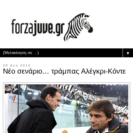
▼
28 Δεκ 2015
Νέο σενάριο… τράμπας Αλέγκρι-Κόντε