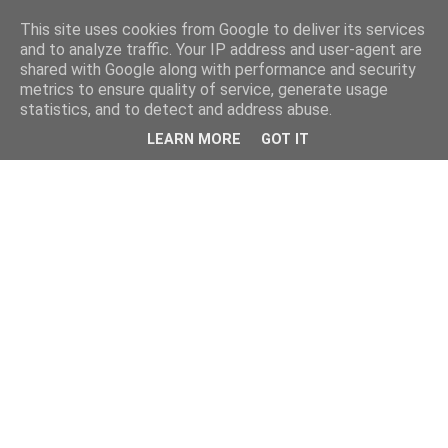
This site uses cookies from Google to deliver its services
and to analyze traffic. Your IP address and user-agent are
shared with Google along with performance and security
metrics to ensure quality of service, generate usage
statistics, and to detect and address abuse.
LEARN MORE
GOT IT