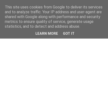
This site uses cookies from Google to deliver its services
and to analyze traffic. Your IP address and user-agent are
shared with Google along with performance and security
metrics to ensure quality of service, generate usage
statistics, and to detect and address abuse.
LEARN MORE
GOT IT