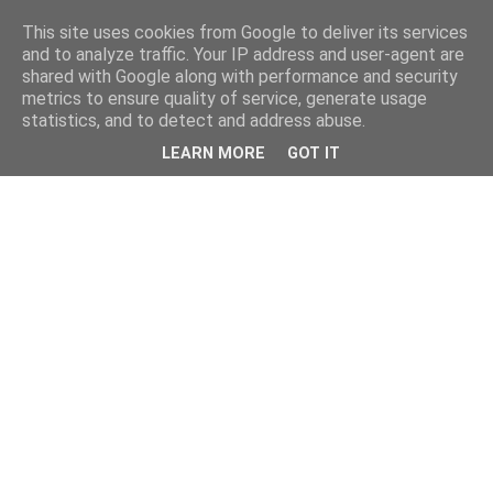
This site uses cookies from Google to deliver its services
and to analyze traffic. Your IP address and user-agent are
shared with Google along with performance and security
metrics to ensure quality of service, generate usage
statistics, and to detect and address abuse.
LEARN MORE
GOT IT