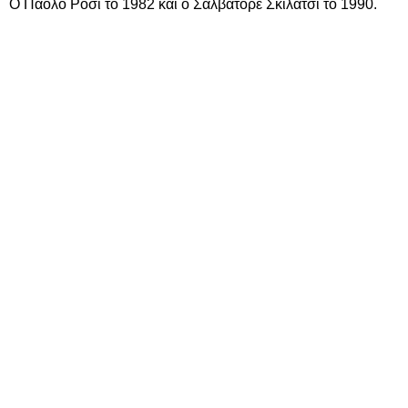
Ο Πάολο Ρόσι το 1982 και ο Σαλβατόρε Σκιλάτσι το 1990.