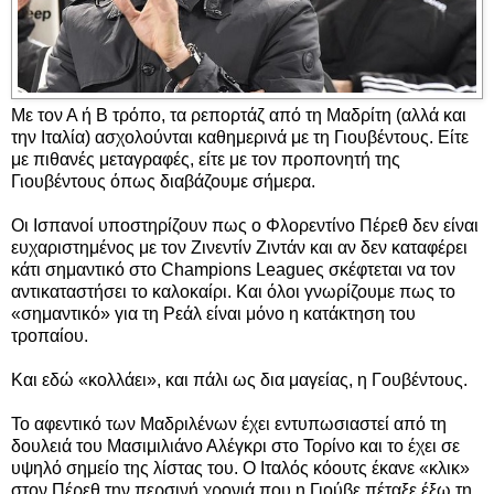
Με τον Α ή Β τρόπο, τα ρεπορτάζ από τη Μαδρίτη (αλλά και
την Ιταλία) ασχολούνται καθημερινά με τη Γιουβέντους. Είτε
με πιθανές μεταγραφές, είτε με τον προπονητή της
Γιουβέντους όπως διαβάζουμε σήμερα.
Οι Ισπανοί υποστηρίζουν πως ο Φλορεντίνο Πέρεθ δεν είναι
ευχαριστημένος με τον Ζινεντίν Ζιντάν και αν δεν καταφέρει
κάτι σημαντικό στο Champions Leagueς σκέφτεται να τον
αντικαταστήσει το καλοκαίρι. Και όλοι γνωρίζουμε πως το
«σημαντικό» για τη Ρεάλ είναι μόνο η κατάκτηση του
τροπαίου.
Και εδώ «κολλάει», και πάλι ως δια μαγείας, η Γουβέντους.
Το αφεντικό των Μαδριλένων έχει εντυπωσιαστεί από τη
δουλειά του Μασιμιλιάνο Αλέγκρι στο Τορίνο και το έχει σε
υψηλό σημείο της λίστας του. Ο Ιταλός κόουτς έκανε «κλικ»
στον Πέρεθ την περσινή χρονιά που η Γιούβε πέταξε έξω τη