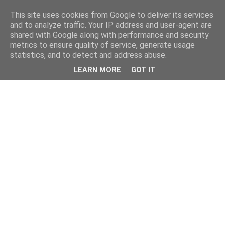
This site uses cookies from Google to deliver its services
and to analyze traffic. Your IP address and user-agent are
shared with Google along with performance and security
metrics to ensure quality of service, generate usage
statistics, and to detect and address abuse.
LEARN MORE
GOT IT