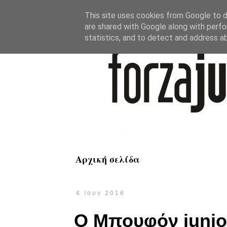
This site uses cookies from Google to de
are shared with Google along with perfo
statistics, and to detect and address a
Αρχική σελίδα
4 Ιουν 2016
Ο Μπουφόν junior