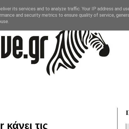
liver its services and to analyze traffic. Your IP address and us
rmance and security metrics to ensure quality of service, gene
buse.
 κάνει τις