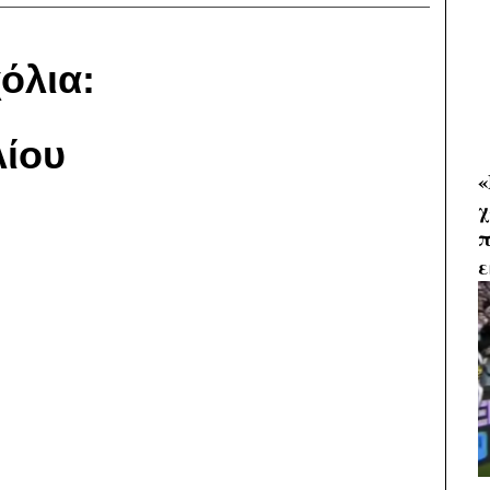
όλια:
ίου
«
χ
π
ε