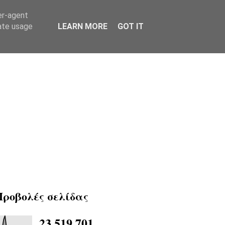
er-agent
rate usage
LEARN MORE
GOT IT
Προβολές σελίδας
23,519,701