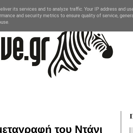
liver its services and to analyze traffic. Your IP address and us
rmance and security metrics to ensure quality of service, gene
buse.
μεταγραφή του Ντάνι