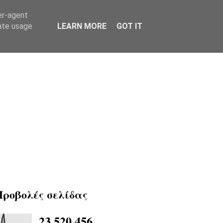
er-agent
rate usage
LEARN MORE
GOT IT
Προβολές σελίδας
23,520,456