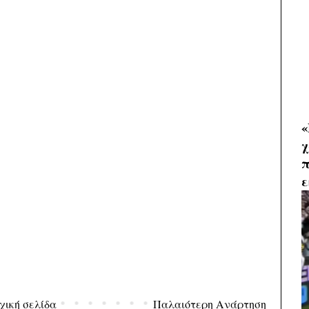
«
χ
π
ε
χική σελίδα
Παλαιότερη Ανάρτηση