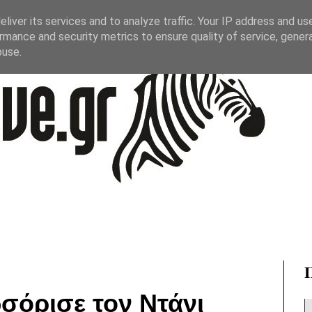
liver its services and to analyze traffic. Your IP address and us
rmance and security metrics to ensure quality of service, gene
buse.
σόρισε τον Ντάνι