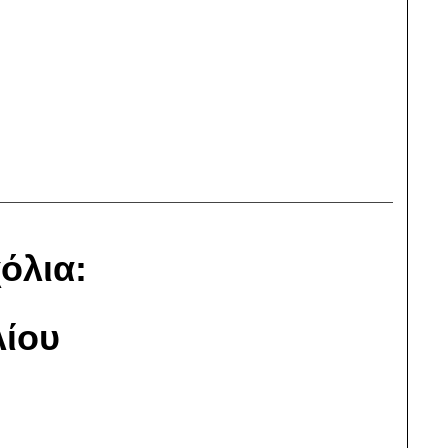
όλια:
ίου