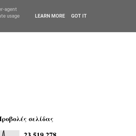
er-agent
rate usage
LEARN MORE
GOT IT
Προβολές σελίδας
23,519,278