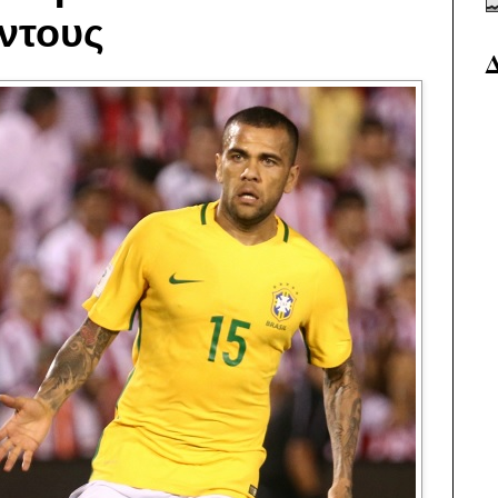
ντους