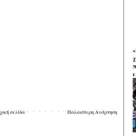
«
χ
π
ε
χική σελίδα
Παλαιότερη Ανάρτηση