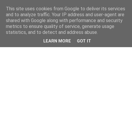
This site uses cookies from Google to deliver its services
and to analyze traffic. Your IP address and user-agent are
shared with Google along with performance and security
metrics to ensure quality of service, generate usage
statistics, and to detect and address abuse.
LEARN MORE
GOT IT