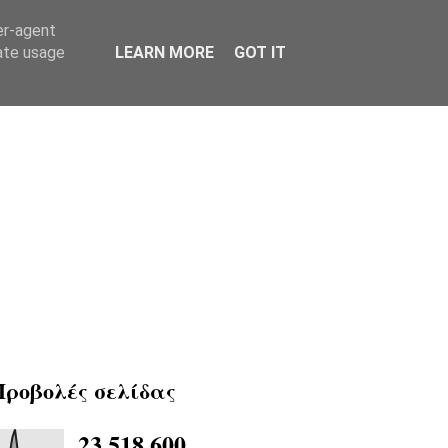
er-agent
rate usage
LEARN MORE
GOT IT
Προβολές σελίδας
23,518,600