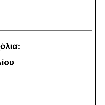
όλια:
ίου