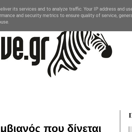
liver its services and to analyze traffic. Your IP address and us
rmance and security metrics to ensure quality of service, gene
buse.
μβιανός που δίνεται