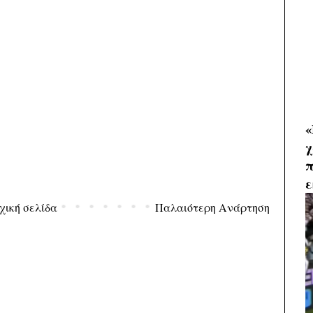
«
χ
π
ε
χική σελίδα
Παλαιότερη Ανάρτηση