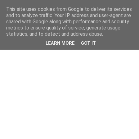
This site uses cookies from Google to deliver its services
and to analyze traffic. Your IP address and user-agent are
shared with Google along with performance and security
metrics to ensure quality of service, generate usage
statistics, and to detect and address abuse.
LEARN MORE
GOT IT