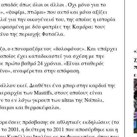
οπαδός όπως όλοι οι άλλοι . Όχι μόνο για το
», «ψοφίμι, πτώμα» που αυτό και μόνο αξίζει
ά για την οικογένειά του, της οποίας η ιστορία
υφασμένη με δύο φατρίες της Καμόρα: τους
ιάνο της περιοχής Φοτσέλα.
άζο, ο επονομαζόμενος «δολοφόνος». Και υπάρχει
«
 οποίος έχει καταδικαστεί για σχέση με την
χ
σε πρώτο βαθμό 24 χρόνια. «Είναι σταθερός
π
άνο», αναφέρεται στην απόφαση.
ε
άλλον εκεί. Διαθέτει ένα μπαρ στην καρδιά της
εραρχία των Mastiffs, στους οποίους είναι
ν το εν λόγω γκρουπ των ultras της Νάπολι,
μόαιμοι και θερμοκέφαλοι.
ορεύσεις πρόσβασης σε αθλητικές εκδηλώσεις (το
 το 2001, η δεύτερη το 2011 που αποσύρθηκε και η
του Κυπέλλου Ιταλίας με τη Φιορεντίνα, όπου του