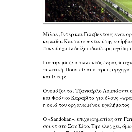
Μίλαν, Ιντερ και Γιουβέντους εναι ορ
κερκίδα. Και τα αφεντικά της κούρβ
πυκνά έχουν δείξει ιδιαίτερη αγάπη τ
Για την μπίζνα των εκτός έδρας παιχν
πολιτική. Ποιοι είναι οι τρεις αρχηγ
και Ιντερ;
Ονομάζονται Τζανκάρλο Λομπάρντι ο 
και Φράνκο Καραβίτα για όλους «Φραν
η σκιά του οργανωμένου εγκλήματος.
Ο «Sandokan», επιχειρηματίας στη Fer
σουντ στο Σαν Σίρο. Την ελέγχει, όμω