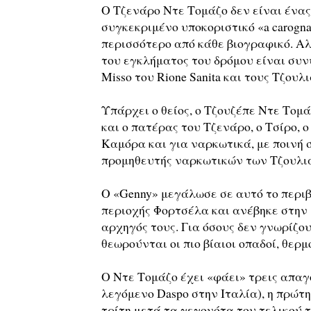
Ο Τζενάρο Ντε Τομάζο δεν είναι ένας 
συγκεκριμένο υποκοριστικό «a carogna
περισσότερο από κάθε βιογραφικό. Αλλ
του εγκλήματος του δρόμου είναι συν
Misso του Rione Sanita και τους Τζουλ
Υπάρχει ο θείος, ο Τζουζέπε Ντε Τομ
και ο πατέρας του Τζενάρο, ο Τσίρο, ο
Καμόρα και για ναρκωτικά, με ποινή 
προμηθευτής ναρκωτικών των Τζουλι
Ο «Genny» μεγάλωσε σε αυτό το περιβ
περιοχής Φορτσέλα και ανέβηκε στην ι
αρχηγός τους. Για όσους δεν γνωρίζου
θεωρούνται οι πιο βίαιοι οπαδοί, θερ
Ο Ντε Τομάζο έχει «φάει» τρεις απαγ
λεγόμενο Daspo στην Ιταλία), η πρώτη
τρίτη μετά τα γεγονότα του τελικού 