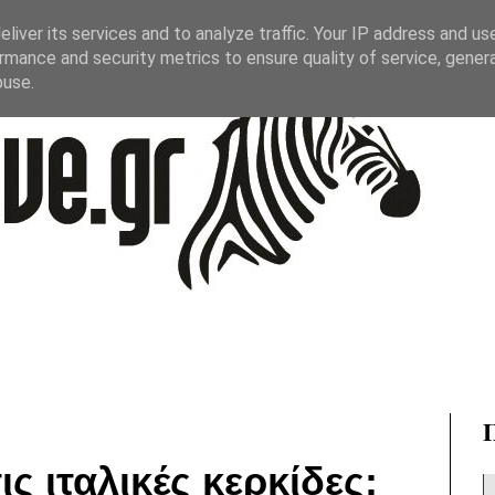
liver its services and to analyze traffic. Your IP address and us
rmance and security metrics to ensure quality of service, gene
buse.
ις ιταλικές κερκίδες: