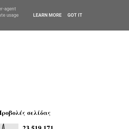
er-agent
rate usage
LEARN MORE
GOT IT
Προβολές σελίδας
23,519,171