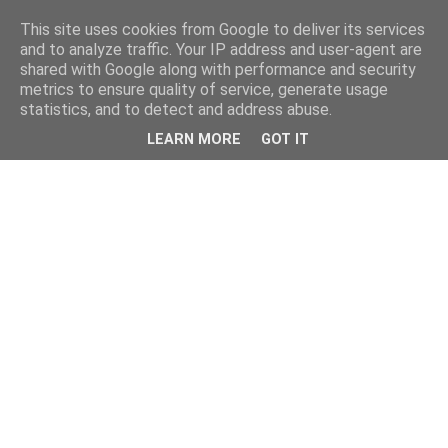
This site uses cookies from Google to deliver its services
and to analyze traffic. Your IP address and user-agent are
shared with Google along with performance and security
metrics to ensure quality of service, generate usage
statistics, and to detect and address abuse.
LEARN MORE
GOT IT