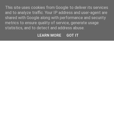
This site uses cookies from Google to deliver its services
and to analyze traffic. Your IP address and user-agent are
shared with Google along with performance and security
metrics to ensure quality of service, generate usage
statistics, and to detect and address abuse.
LEARN MORE
GOT IT