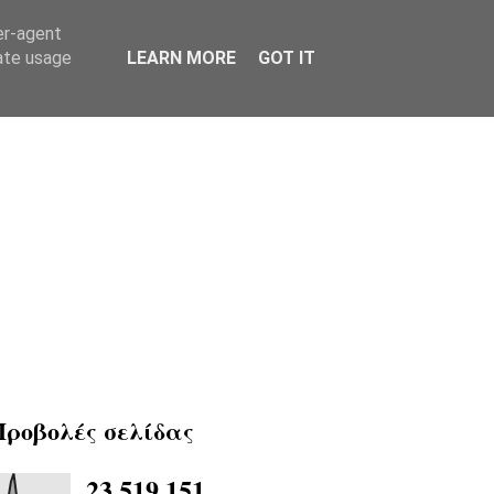
er-agent
rate usage
LEARN MORE
GOT IT
Προβολές σελίδας
23,519,151