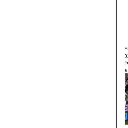
«
χ
π
ε