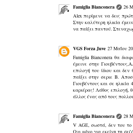
Famiglia Bianconera
26 Μ
Alex περίμενε να δεις πρώτ
Στην καλύτερη ηλικία έμει
να παίξει παντού. Στεναχω
VGS Forza Juve
27 Μαΐου 201
Famiglia Bianconera θα δι
έμεινε στην Γιουβέντους,
επιλογή του ίδιου και δεν
παίξει στην σεριε Β. Απο
Γιουβέντους και σε ηλικία 
καριέρας! Λάθος επιλογή, θ
άλλος ένας από τους πολλούς
Famiglia Bianconera
28 Μ
V AGE, σωστά, δεν του το
Οχι μόνο για εκείνη τη σεζ