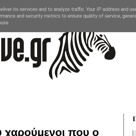
liver its services and to analyze traffic. Your IP address and us
rmance and security metrics to ensure quality of service, gene
buse.
ύ χαρούμενοι που ο