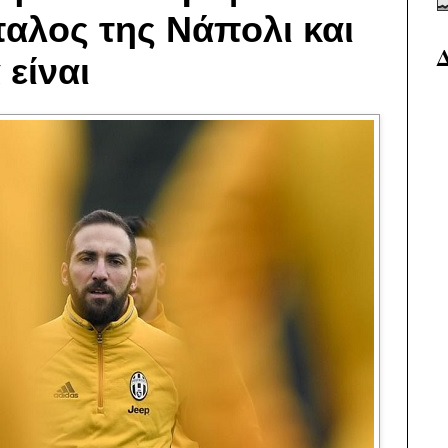
παλος της Νάπολι και
 είναι