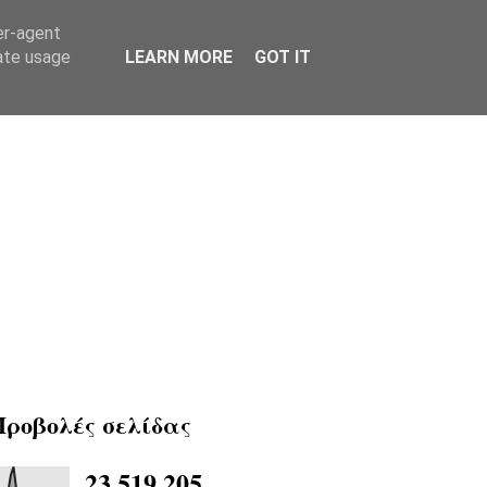
er-agent
rate usage
LEARN MORE
GOT IT
Προβολές σελίδας
23,519,205