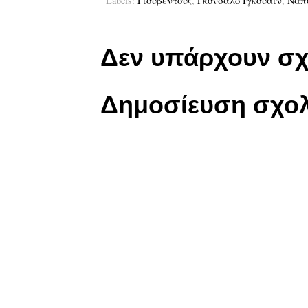
Labels:
Γιουβέντους
,
Γκονσάλο Ιγκουαΐν
,
Νάπ
Δεν υπάρχουν σχ
Δημοσίευση σχολ