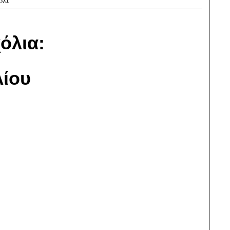
ολι
όλια:
ίου