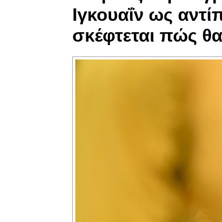
Ιγκουαΐν ως αντί
σκέφτεται πώς θα