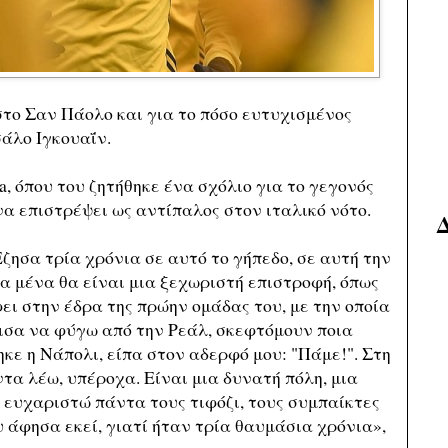
στο Σαν Πάολο και για το πόσο ευτυχισμένος
σάλο Ιγκουαΐν.
a, όπου του ζητήθηκε ένα σχόλιο για το γεγονός
 να επιστρέψει ως αντίπαλος στον ιταλικό νότο.
ζησα τρία χρόνια σε αυτό το γήπεδο, σε αυτή την
ια μένα θα είναι μια ξεχωριστή επιστροφή, όπως
ει στην έδρα της πρώην ομάδας του, με την οποία
ισα να φύγω από την Ρεάλ, σκεφτόμουν ποια
κε η Νάπολι, είπα στον αδερφό μου: "Πάμε!". Στη
τα λέω, υπέροχα. Είναι μια δυνατή πόλη, μια
 ευχαριστώ πάντα τους τιφόζι, τους συμπαίκτες
υ άφησα εκεί, γιατί ήταν τρία θαυμάσια χρόνια»,