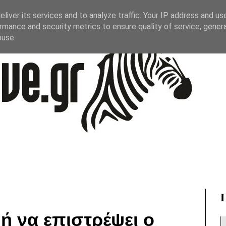
liver its services and to analyze traffic. Your IP address and us
rmance and security metrics to ensure quality of service, gene
buse.
μή να επιστρέψει ο