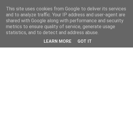
This site uses cookies from Google to deliver its services
and to analyze traffic. Your IP address and user-agent are
shared with Google along with performance and security
metrics to ensure quality of service, generate usage
statistics, and to detect and address abuse.
LEARN MORE
GOT IT