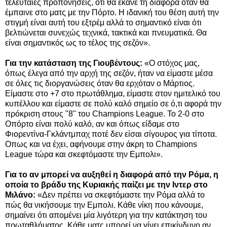
τελευταίες προπονήσεις, ότι θα έκανε τη διαφορά όταν θα
έμπαινε στο ματς με την Πόρτο. Η ιδανική του θέση αυτή την
στιγμή είναι αυτή του εξτρέμ αλλά το σημαντικό είναι ότι
βελτιώνεται συνεχώς τεχνικά, τακτικά και πνευματικά. Θα
είναι σημαντικός ως το τέλος της σεζόν».
Για την κατάσταση της Γιουβέντους:
«Ο στόχος μας,
όπως έλεγα από την αρχή της σεζόν, ήταν να είμαστε μέσα
σε όλες τις διοργανώσεις όταν θα ερχόταν ο Μάρτιος.
Είμαστε στο +7 στο πρωτάθλημα, είμαστε στον ημιτελικό του
κυπέλλου και είμαστε σε πολύ καλό σημείο σε ό,τι αφορά την
πρόκριση στους "8" του Champions League. Το 2-0 στο
Οπόρτο είναι πολύ καλό, αν και όπως είδαμε στο
Φιορεντίνα-Γκλάντμπαχ ποτέ δεν είσαι σίγουρος για τίποτα.
Οπως και να έχει, αφήνουμε στην άκρη το Champions
League τώρα και σκεφτόμαστε την Εμπολι».
Για το αν μπορεί να αυξηθεί η διαφορά από την Ρόμα, η
οποία το βράδυ της Κυριακής παίζει με την Ιντερ στο
Μιλάνο:
«Δεν πρέπει να σκεφτόμαστε την Ρόμα αλλά το
πώς θα νικήσουμε την Εμπολι. Κάθε νίκη που κάνουμε,
σημαίνει ότι απομένει μία λιγότερη για την κατάκτηση του
πρωταθλήματος. Κάθε ματς μπορεί να γίνει επικίνδυνο αν