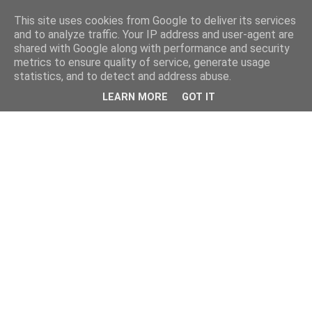
This site uses cookies from Google to deliver its services
and to analyze traffic. Your IP address and user-agent are
shared with Google along with performance and security
metrics to ensure quality of service, generate usage
statistics, and to detect and address abuse.
LEARN MORE
GOT IT