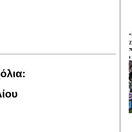
«
χ
π
ε
όλια:
ίου