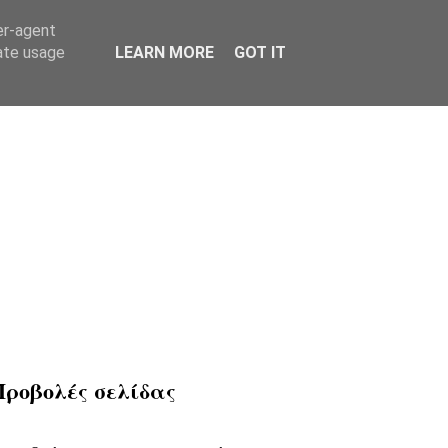
er-agent
rate usage
LEARN MORE
GOT IT
Προβολές σελίδας