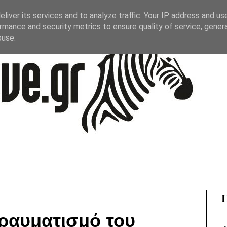
liver its services and to analyze traffic. Your IP address and us
rmance and security metrics to ensure quality of service, gene
buse.
 τραυματισμό του