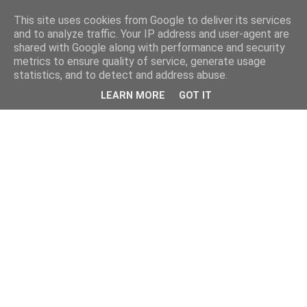
This site uses cookies from Google to deliver its services
and to analyze traffic. Your IP address and user-agent are
shared with Google along with performance and security
metrics to ensure quality of service, generate usage
statistics, and to detect and address abuse.
LEARN MORE
GOT IT