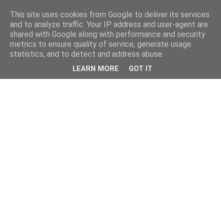
This site uses cookies from Google to deliver its services
and to analyze traffic. Your IP address and user-agent are
shared with Google along with performance and security
metrics to ensure quality of service, generate usage
statistics, and to detect and address abuse.
LEARN MORE
GOT IT