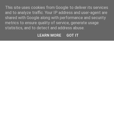
This site uses cookies from Google to deliver its services
and to analyze traffic. Your IP address and user-agent are
shared with Google along with performance and security
metrics to ensure quality of service, generate usage
statistics, and to detect and address abuse.
LEARN MORE
GOT IT