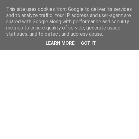
This site uses cookies from Google to deliver its services
and to analyze traffic. Your IP address and user-agent are
shared with Google along with performance and security
metrics to ensure quality of service, generate usage
statistics, and to detect and address abuse.
LEARN MORE
GOT IT