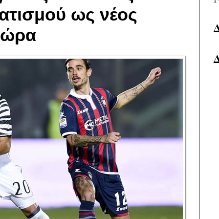
ατισμού ως νέος
χώρα