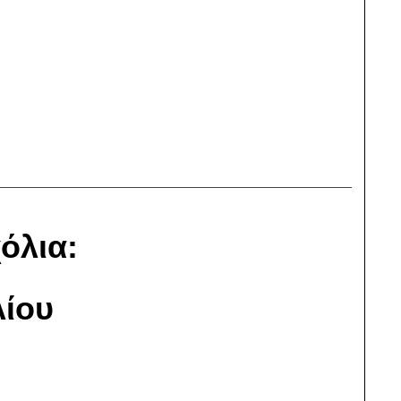
όλια:
ίου