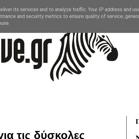
liver its services and to analyze traffic. Your IP address and us
rmance and security metrics to ensure quality of service, gene
buse.
για τις δύσκολες