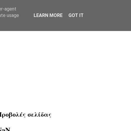
er-agent
rate usage
LEARN MORE
GOT IT
Προβολές σελίδας
NaN