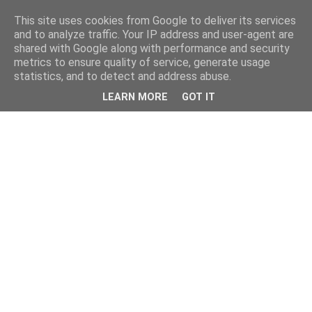
This site uses cookies from Google to deliver its services
and to analyze traffic. Your IP address and user-agent are
shared with Google along with performance and security
metrics to ensure quality of service, generate usage
statistics, and to detect and address abuse.
LEARN MORE
GOT IT