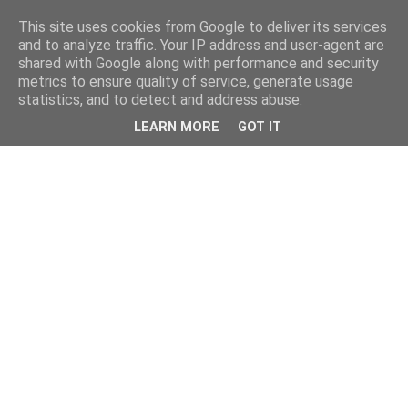
This site uses cookies from Google to deliver its services
and to analyze traffic. Your IP address and user-agent are
shared with Google along with performance and security
metrics to ensure quality of service, generate usage
statistics, and to detect and address abuse.
LEARN MORE
GOT IT