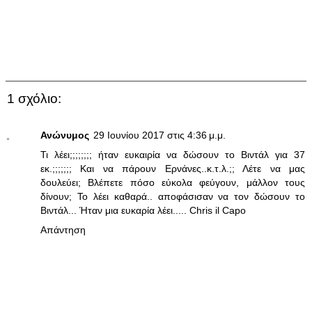
1 σχόλιο:
Ανώνυμος
29 Ιουνίου 2017 στις 4:36 μ.μ.
Τι λέει;;;;;;;; ήταν ευκαιρία να δώσουν το Βιντάλ για 37
εκ.;;;;;;; Και να πάρουν Ερνάνες..κ.τ.λ.;; Λέτε να μας
δουλεύει; Βλέπετε πόσο εύκολα φεύγουν, μάλλον τους
δίνουν; To λέει καθαρά.. αποφάσισαν να τον δώσουν το
Βιντάλ... Ήταν μια ευκαρία λέει..... Chris il Capo
Απάντηση