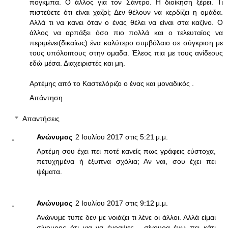
πογκμπα. Ο άλλος για τον Σάντρο. Η διοίκηση ξέρει. Τι
πιστεύετε ότι είναι χαζοί; Δεν θέλουν να κερδίζει η ομάδα.
Αλλά τι να κανει όταν ο ένας θέλει να είναι στα καζίνο. Ο
άλλος να αρπάξει όσο πιο πολλά και ο τελευταίος να
περιμένει(δικαίως) ένα καλύτερο συμβόλαιο σε σύγκριση με
τους υπόλοιπους στην ομαδα. Έλεος πια με τους ανίδεους
εδώ μέσα. Διαχειριστές και μη.
Αρτέμης από το Καστελόριζο ο ένας και μοναδικός .
Απάντηση
Απαντήσεις
Ανώνυμος
2 Ιουλίου 2017 στις 5:21 μ.μ.
Αρτέμη σου έχει πει ποτέ κανείς πως γράφεις εύστοχα,
πετυχημένα ή έξυπνα σχόλια; Αν ναι, σου έχει πει
ψέματα.
Ανώνυμος
2 Ιουλίου 2017 στις 9:12 μ.μ.
Ανώνυμε τυπε δεν με νοιάζει τι λένε οι άλλοι. Αλλά είμαι
σίγουρος ότι για να έγραψες , σίγουρα έχω πει κάτι