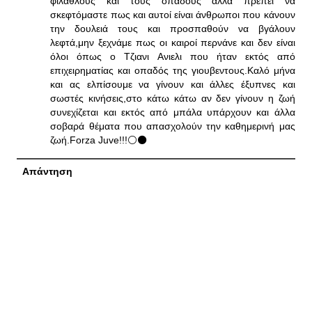
φιλάθλους και τους οπαδούς αλλά πρέπει να
σκεφτόμαστε πως και αυτοί είναι άνθρωποι που κάνουν
την δουλειά τους και προσπαθούν να βγάλουν
λεφτά,μην ξεχνάμε πως οι καιροί περνάνε και δεν είναι
όλοι όπως ο Τζιανι Ανιελι που ήταν εκτός από
επιχειρηματίας και οπαδός της γιουβεντους.Καλό μήνα
και ας ελπίσουμε να γίνουν και άλλες έξυπνες και
σωστές κινήσεις,στο κάτω κάτω αν δεν γίνουν η ζωή
συνεχίζεται και εκτός από μπάλα υπάρχουν και άλλα
σοβαρά θέματα που απασχολούν την καθημερινή μας
ζωή.Forza Juve!!!⚪⚫
Απάντηση