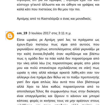
εύστοχο γι'αυτό άλλωστε και σε ώθησε να γράψεις και
καλά κάτι που πιστεύεις ότι θα μου την πει.
Αρτέμης από το Καστελόριζο ο ένας και μοναδικός.
cm_19
3 Ιουλίου 2017 στις 3:11 π.μ.
Είσαι ωραίος ρε Αρτέμη γιατί λες τα πράγματα ως
έχουν.Εγώ πιστεύω πως είμαι από αυτούς που
γκρινιάζουν ασχέτως αποτελέσματος αλλά γκρινιάζω με
την καλή έννοια,δηλαδή όταν κερδίζουμε και βλέπω
πως η ομάδα δεν τα πάει καλά δεν παρασύρομαι από
την νίκη αλλά λέω (τις περισσότερες φορές απο μέσα
μου και πολύ σπανιότερα σχολιάζοντας σε σάιτ) πως
ωραία η νίκη αλλά κάναμε αρκετά λάθη,κάτι σαν τον
αλλεγκρι ένα πράμα.Δεν θέλω να το παίζω προπονητής
γιατί δεν είμαι απλώς λέω αυτά που όλοι βλέπουμε
αλλά λίγοι τα λένε καθώς παρασύρονται από το
αποτέλεσμα.Τέλος θα συμφωνήσω πως στην διοίκηση
είναι επαγγελματίες και ξέρουν τι κάνουν και μπορεί
κάποιες φορές οι κινήσεις τους να μην αρέσουν στους