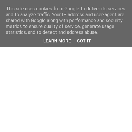
This site uses cookies from Google to deliver its services
and to analyze traffic. Your IP address and user-agent are
shared with Google along with performance and security
metrics to ensure quality of service, generate usage
statistics, and to detect and address abuse.
LEARN MORE
GOT IT