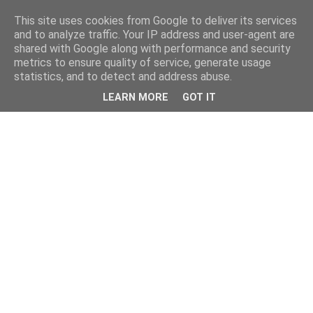
This site uses cookies from Google to deliver its services
and to analyze traffic. Your IP address and user-agent are
shared with Google along with performance and security
metrics to ensure quality of service, generate usage
statistics, and to detect and address abuse.
LEARN MORE
GOT IT