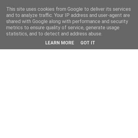
This site uses cookies from Google to deliver its services
and to analyze traffic. Your IP address and user-agent are
shared with Google along with performance and security
metrics to ensure quality of service, generate usage
statistics, and to detect and address abuse.
LEARN MORE
GOT IT