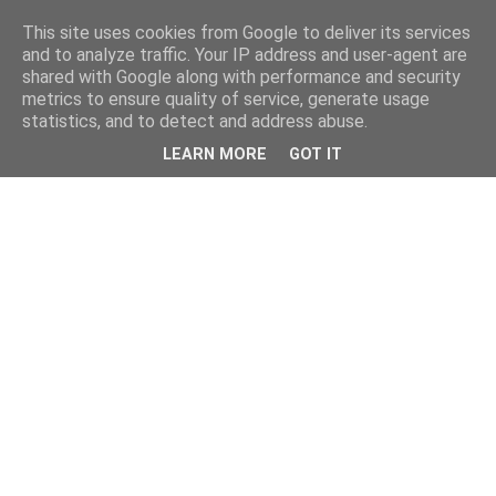
This site uses cookies from Google to deliver its services
and to analyze traffic. Your IP address and user-agent are
shared with Google along with performance and security
metrics to ensure quality of service, generate usage
statistics, and to detect and address abuse.
LEARN MORE
GOT IT