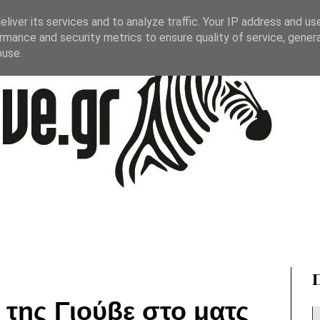
liver its services and to analyze traffic. Your IP address and us
rmance and security metrics to ensure quality of service, gene
buse.
 της Γιούβε στο ματς