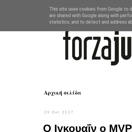
This site uses cookies from Google to de
are shared with Google along with perfo
statistics, and to detect and address a
Αρχική σελίδα
29 Οκτ 2017
Ο Ιγκουαΐν o MVP