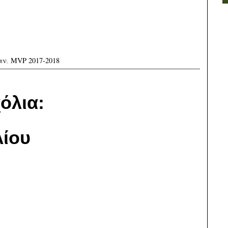
αν
,
MVP 2017-2018
όλια:
ίου