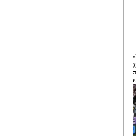
«
χ
π
ε