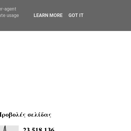
er-agent
rate usage
LEARN MORE
GOT IT
Προβολές σελίδας
23,518,136