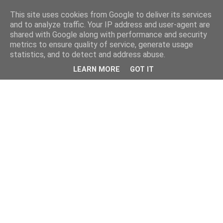
This site uses cookies from Google to deliver its services
and to analyze traffic. Your IP address and user-agent are
shared with Google along with performance and security
metrics to ensure quality of service, generate usage
statistics, and to detect and address abuse.
LEARN MORE
GOT IT