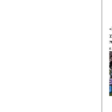
«
χ
π
ε