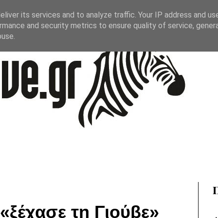
liver its services and to analyze traffic. Your IP address and us
rmance and security metrics to ensure quality of service, gene
buse.
«ξέχασε τη Γιούβε»