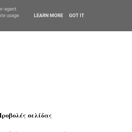
er-agent
rate usage
LEARN MORE
GOT IT
Προβολές σελίδας