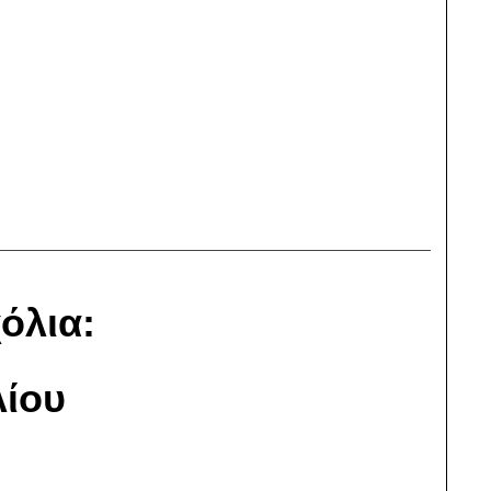
όλια:
ίου