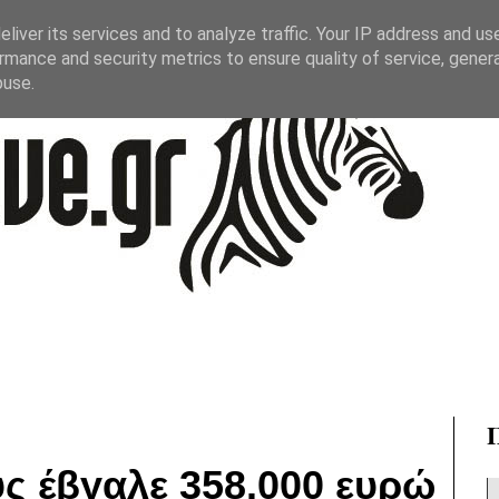
liver its services and to analyze traffic. Your IP address and us
rmance and security metrics to ensure quality of service, gene
buse.
ς έβγαλε 358.000 ευρώ