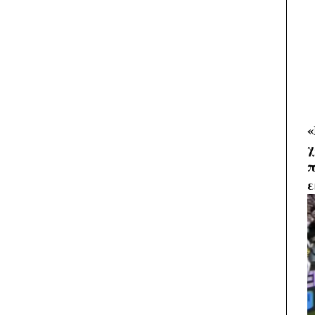
«
χ
π
ε