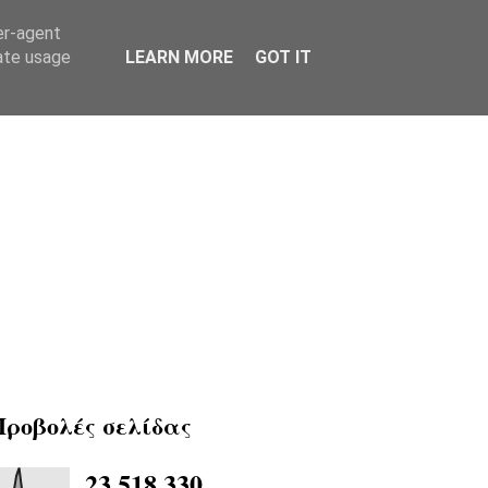
er-agent
rate usage
LEARN MORE
GOT IT
Προβολές σελίδας
23,518,330