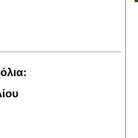
όλια:
ίου