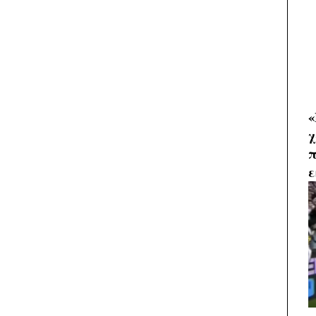
«
χ
π
ε