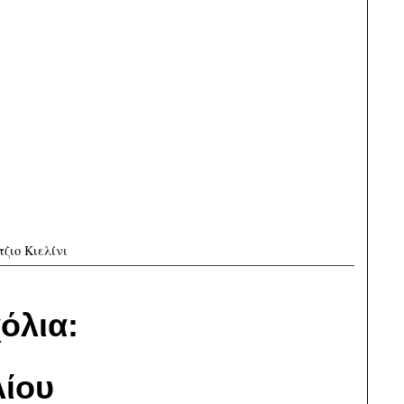
τζιο Κιελίνι
όλια:
ίου