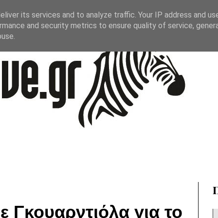
liver its services and to analyze traffic. Your IP address and us
rmance and security metrics to ensure quality of service, gene
buse.
σε Γκουαρντιόλα για το