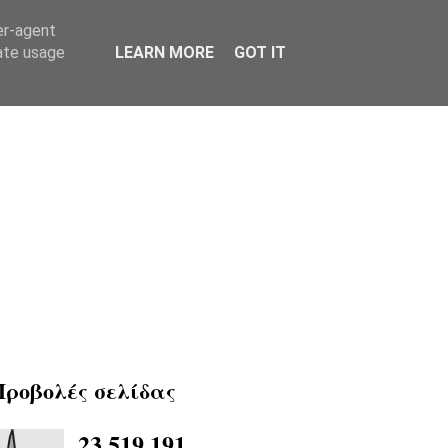
er-agent
rate usage
LEARN MORE
GOT IT
Προβολές σελίδας
23,519,191