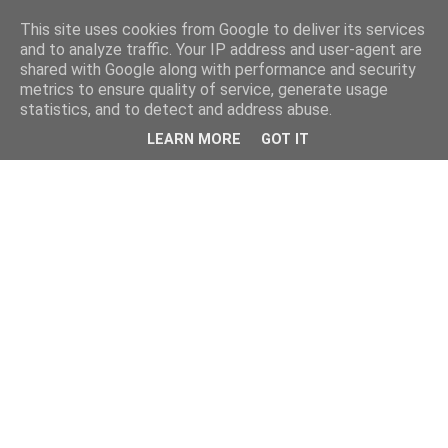
This site uses cookies from Google to deliver its services
and to analyze traffic. Your IP address and user-agent are
shared with Google along with performance and security
metrics to ensure quality of service, generate usage
statistics, and to detect and address abuse.
LEARN MORE
GOT IT