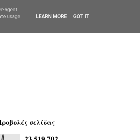
er-agent
rate usage
LEARN MORE
GOT IT
Προβολές σελίδας
23,519,702