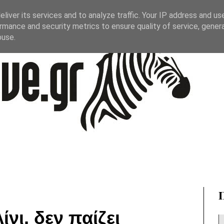
liver its services and to analyze traffic. Your IP address and us
rmance and security metrics to ensure quality of service, gene
buse.
νι, δεν παίζει