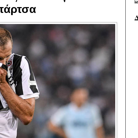
πάρτσα