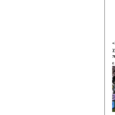
«
χ
π
ε